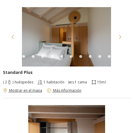
Standard Plus
( 2
)
huéspedes
1
habitación
1
cama
15m
2
Mostrar en el mapa
Más información