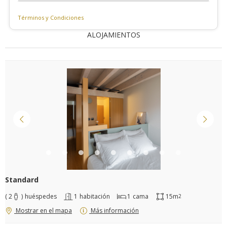
Términos y Condiciones
ALOJAMIENTOS
Standard
( 2
)
huéspedes
1
habitación
1
cama
15m
2
Mostrar en el mapa
Más información