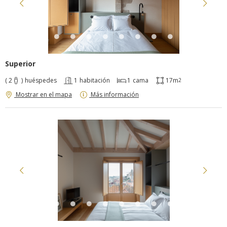
Superior
( 2
)
huéspedes
1
habitación
1
cama
17m
2
Mostrar en el mapa
Más información