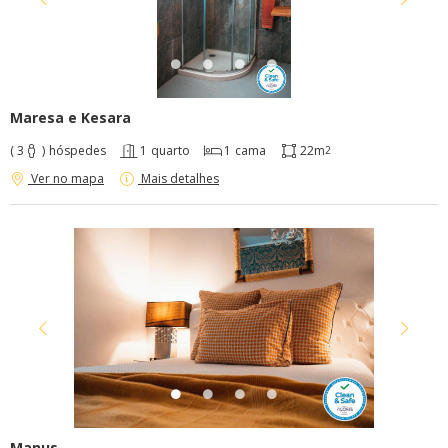
Maresa e Kesara
( 3
)
hóspedes
1
quarto
1
cama
22m
2
Ver no mapa
Mais detalhes
Manus