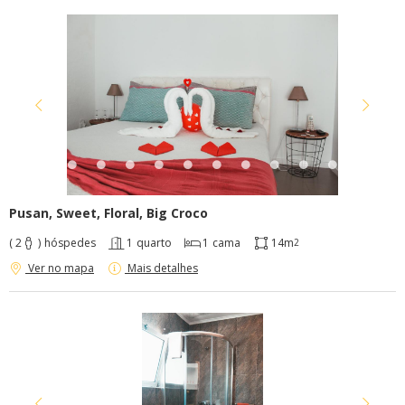
Pusan, Sweet, Floral, Big Croco
( 2
)
hóspedes
1
quarto
1
cama
14m
2
Ver no mapa
Mais detalhes