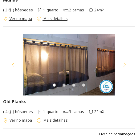
( 3
)
hóspedes
1
quarto
2
camas
24m
2
Ver no mapa
Mais detalhes
Old Planks
( 4
)
hóspedes
1
quarto
3
camas
22m
2
Ver no mapa
Mais detalhes
Livro de reclamações