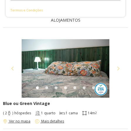
Termos e Condições
ALOJAMENTOS
Blue ou Green Vintage
( 2
)
hóspedes
1
quarto
1
cama
14m
2
Ver no mapa
Mais detalhes