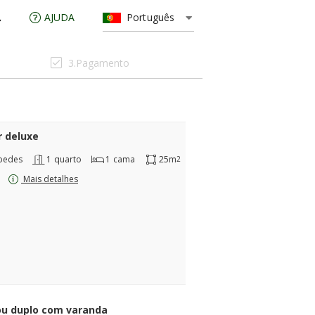
AJUDA
Português
3.Pagamento
r deluxe
pedes
1
quarto
1
cama
25m
2
Mais detalhes
ou duplo com varanda