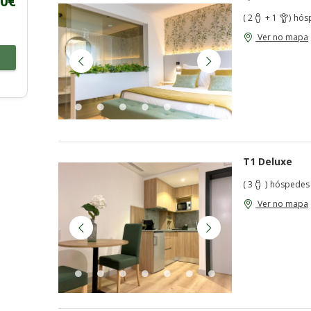
00€
( 2
+ 1
)
hós
Ver no mapa
T1 Deluxe
( 3
)
hóspedes
Ver no mapa