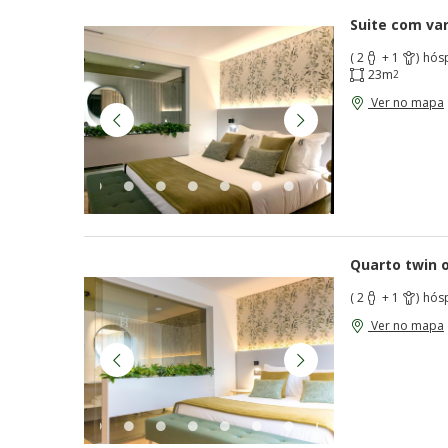
Suite com va
( 2
+ 1
)
hós
23m
2
Ver no mapa
Quarto twin 
( 2
+ 1
)
hós
Ver no mapa