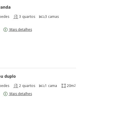
randa
pedes
3
quartos
3
camas
Mais detalhes
ou duplo
pedes
2
quartos
1
cama
20m
2
Mais detalhes